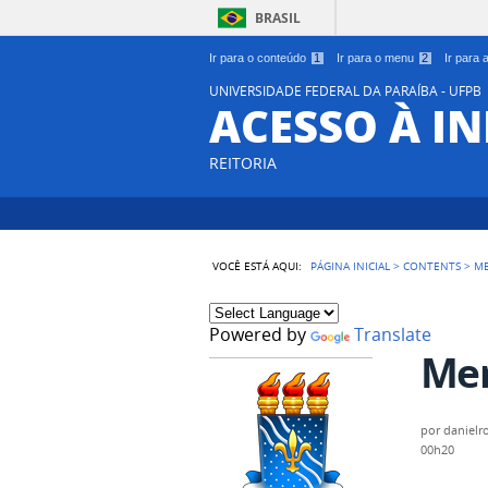
BRASIL
Ir para o conteúdo
1
Ir para o menu
2
Ir para
UNIVERSIDADE FEDERAL DA PARAÍBA - UFPB
ACESSO À 
REITORIA
VOCÊ ESTÁ AQUI:
PÁGINA INICIAL
>
CONTENTS
>
M
Powered by
Translate
Me
por
danielr
00h20