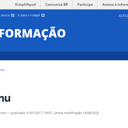
Simplifique!
Comunica BR
Participe
Acesso à infor
 a busca
3
Ir para o rodapé
4
ACESS
INFORMAÇÃO
ENU
nu
ocha
—
publicado
31/01/2017 12h57,
última modificação
16/08/2023