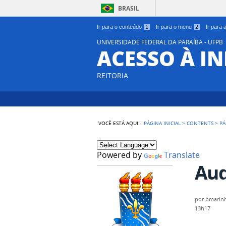
BRASIL
Ir para o conteúdo
1
Ir para o menu
2
Ir para
UNIVERSIDADE FEDERAL DA PARAÍBA - UFPB
ACESSO À 
REITORIA
VOCÊ ESTÁ AQUI:
PÁGINA INICIAL
>
CONTENTS
>
PÁ
Powered by
Translate
Aud
por
bmarin
13h17