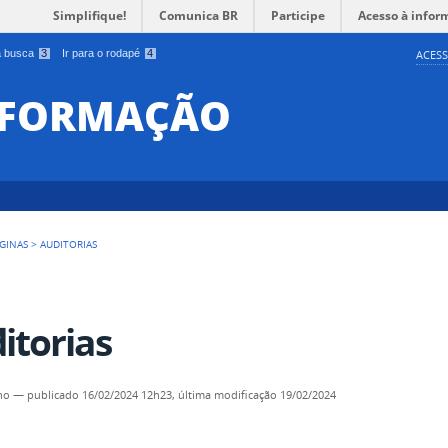
Simplifique!
Comunica BR
Participe
Acesso à infor
 a busca
3
Ir para o rodapé
4
ACESS
INFORMAÇÃO
GINAS
>
AUDITORIAS
itorias
ho
—
publicado
16/02/2024 12h23,
última modificação
19/02/2024