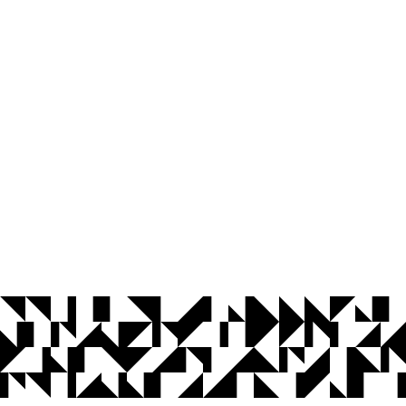
© 2026 Universidade Federal da Paraíba.
Ouvidoria
Acesso à Informação
CoMu
Acessibilidade
Dados Abertos UFPB
Privacidade e Proteção de Dados