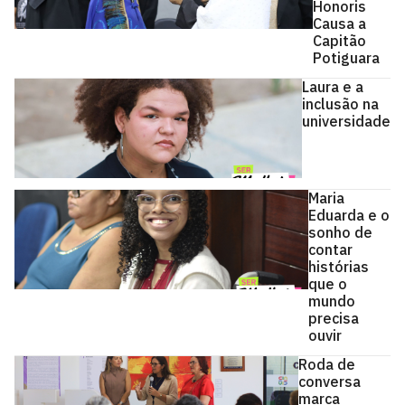
Honoris
Causa a
Capitão
Potiguara
Laura e a
inclusão na
universidade
Maria
Eduarda e o
sonho de
contar
histórias
que o
mundo
precisa
ouvir
Roda de
conversa
marca