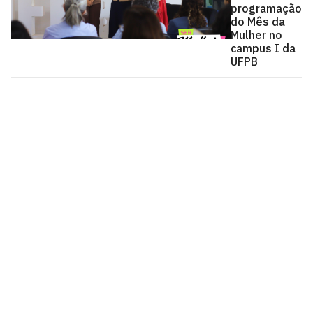
programação
do Mês da
Mulher no
campus I da
UFPB
Universidade Federal da Paraíba
Cidade Universitária, João Pessoa - Paraíba
CEP: 58.051-900
Telefone: +55 (83) 3216-7200