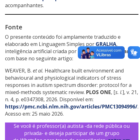
acompanhantes.
Fonte
O presente conteúdo foi amplamente traduzido e
elaborado em Linguagem Simples por
GRALHA
,
inteligência artificial criada por
Marcia Ditzel Goulart
,
com base no seguinte artigo:
WEAVER, B.
et al.
Healthcare built environment and
behavioural and physiological indicators of stress
responses in autism spectrum disorder: protocol for a
mixed-methods systematic review.
PLOS ONE
, [
s. l.
], v. 21,
n. 4, p. e0347308, 2026. Disponível em:
https://pmc.ncbi.nlm.nih.gov/articles/PMC13094996/
.
Acesso em: 25 maio 2026.
Se você é professor(a) autista -da rede pública ou
privada- e deseja participar de um grupo