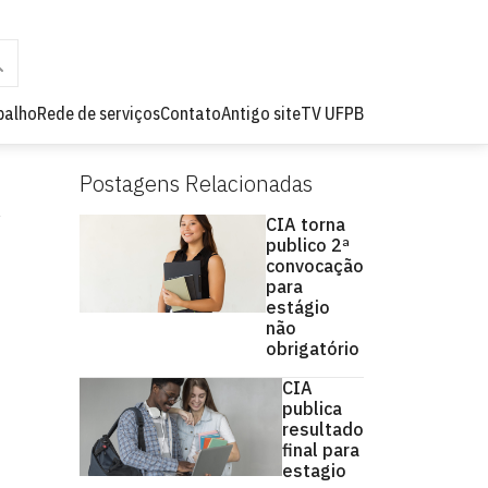
balho
Rede de serviços
Contato
Antigo site
TV UFPB
Postagens Relacionadas
CIA torna
publico 2ª
convocação
para
estágio
não
obrigatório
CIA
publica
resultado
final para
estagio