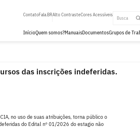
Contato
Fala.BR
Alto Contraste
Cores Acessíveis
Início
Quem somos?
Manuais
Documentos
Grupos de Tra
ursos das inscrições indeferidas.
CIA, no uso de suas atribuições, torna público o
ndeferidas do Edital nº 01/2026 do estagio não