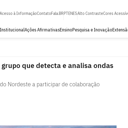
Acesso à Informação
Contato
Fala.BR
PT
EN
ES
Alto Contraste
Cores Acessív
Institucional
Ações Afirmativas
Ensino
Pesquisa e Inovação
Extensã
 grupo que detecta e analisa ondas
do Nordeste a participar de colaboração