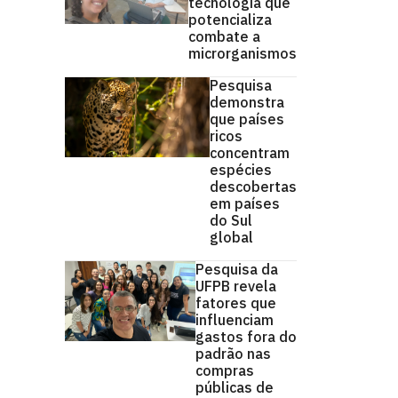
tecnologia que
potencializa
combate a
microrganismos
Pesquisa
demonstra
que países
ricos
concentram
espécies
descobertas
em países
do Sul
global
Pesquisa da
UFPB revela
fatores que
influenciam
gastos fora do
padrão nas
compras
públicas de