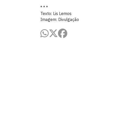
* * *
Texto: Lis Lemos
Imagem: Divulgação
Universidade Federal da Paraíba
Cidade Universitária, João Pessoa - Para
CEP: 58.051-900
Telefone: +55 (83) 3216-7200