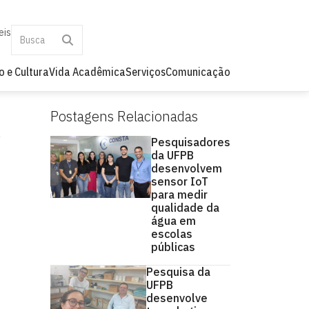
eis
o e Cultura
Vida Acadêmica
Serviços
Comunicação
Postagens Relacionadas
Pesquisadores
da UFPB
desenvolvem
sensor IoT
para medir
qualidade da
água em
escolas
públicas
Pesquisa da
UFPB
desenvolve