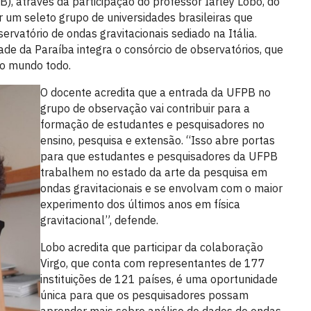
), através da participação do professor Iarley Lobo, do
 um seleto grupo de universidades brasileiras que
rvatório de ondas gravitacionais sediado na Itália.
ade da Paraíba integra o consórcio de observatórios, que
 do mundo todo.
O docente acredita que a entrada da UFPB no
grupo de observação vai contribuir para a
formação de estudantes e pesquisadores no
ensino, pesquisa e extensão. “Isso abre portas
para que estudantes e pesquisadores da UFPB
trabalhem no estado da arte da pesquisa em
ondas gravitacionais e se envolvam com o maior
experimento dos últimos anos em física
gravitacional”, defende.
Lobo acredita que participar da colaboração
Virgo, que conta com representantes de 177
instituições de 121 países, é uma oportunidade
única para que os pesquisadores possam