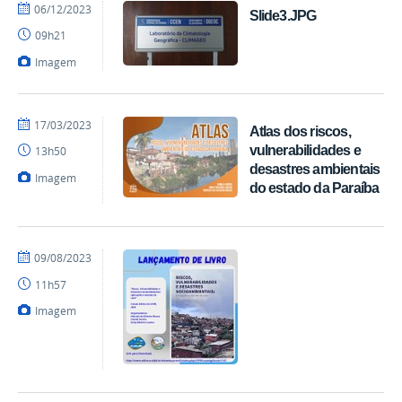
por
publicado
06/12/2023
Slide3.JPG
mateus
09h21
Imagem
por
publicado
17/03/2023
Atlas dos riscos,
Climageo
vulnerabilidades e
13h50
desastres ambientais
Imagem
do estado da Paraíba
por
publicado
09/08/2023
Climageo
11h57
Imagem