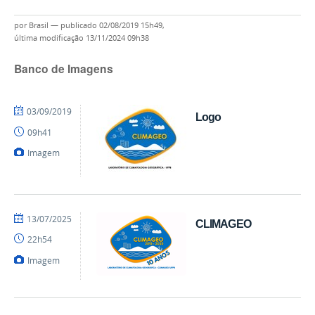
por
Brasil
—
publicado
02/08/2019 15h49,
última modificação
13/11/2024 09h38
Banco de Imagens
por
publicado
03/09/2019
Logo
mateus
09h41
Imagem
por
publicado
13/07/2025
CLIMAGEO
mateus
22h54
Imagem