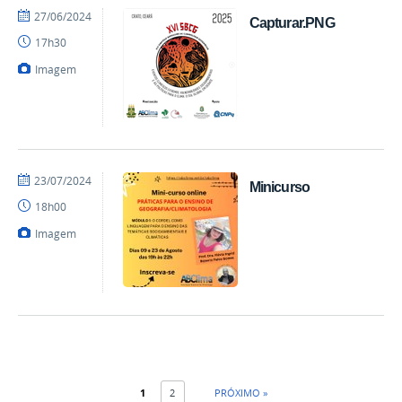
por
publicado
27/06/2024
Capturar.PNG
Climageo
17h30
Imagem
por
publicado
23/07/2024
Minicurso
Climageo
18h00
Imagem
1
2
PRÓXIMO »