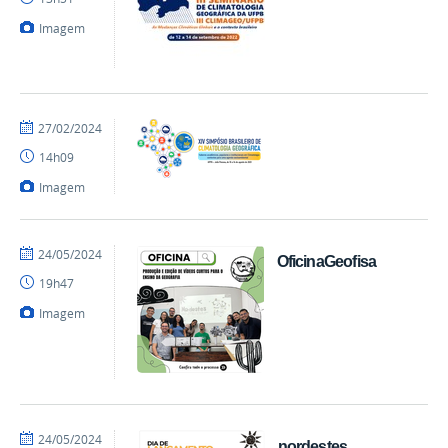
Imagem
por
publicado
27/02/2024
Climageo
14h09
Imagem
por
publicado
24/05/2024
OficinaGeofisa
Climageo
19h47
Imagem
por
publicado
24/05/2024
nordestes