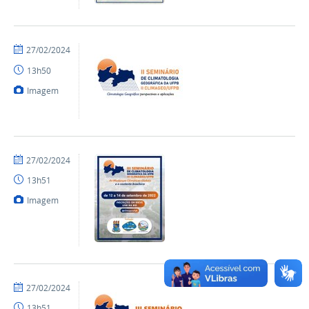
por
publicado
27/02/2024
Climageo
13h50
Imagem
por
publicado
27/02/2024
Climageo
13h51
Imagem
por
publicado
27/02/2024
Climageo
13h51