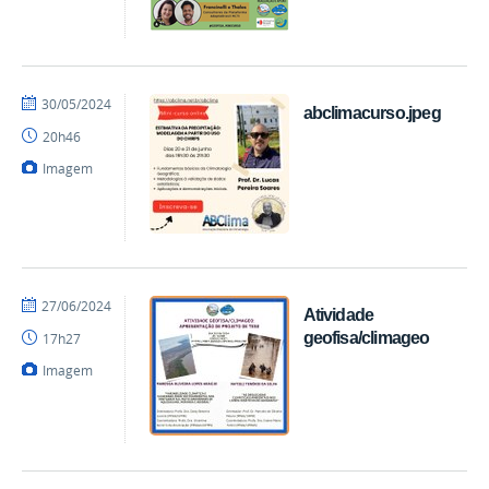
por
publicado
30/05/2024
abclimacurso.jpeg
Climageo
20h46
Imagem
por
publicado
27/06/2024
Atividade
Climageo
geofisa/climageo
17h27
Imagem