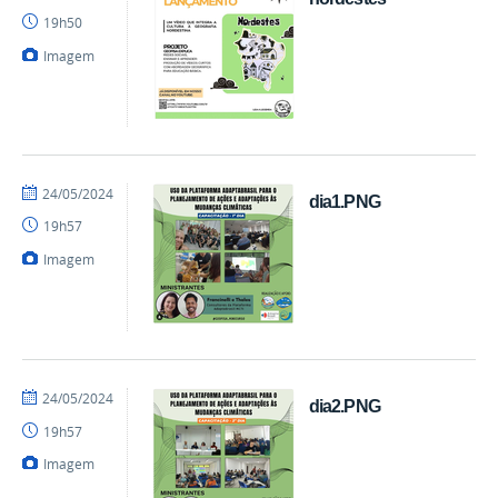
Climageo
19h50
Imagem
por
publicado
24/05/2024
dia1.PNG
Climageo
19h57
Imagem
por
publicado
24/05/2024
dia2.PNG
Climageo
19h57
Imagem