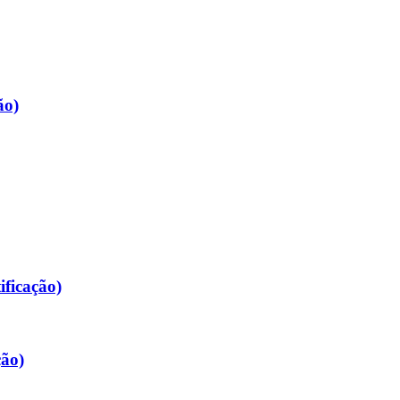
ão)
ificação)
ção)