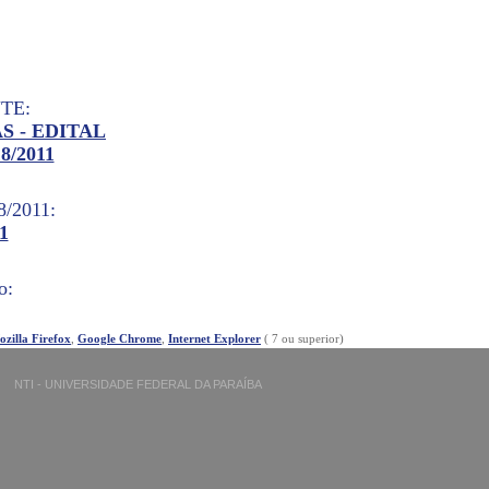
TE:
 - EDITAL
/2011
8/2011:
1
o:
0
zilla Firefox
,
Google Chrome
,
Internet Explorer
( 7 ou superior)
o Concurso:
NTI - UNIVERSIDADE FEDERAL DA PARAÍBA
0
R A GRU