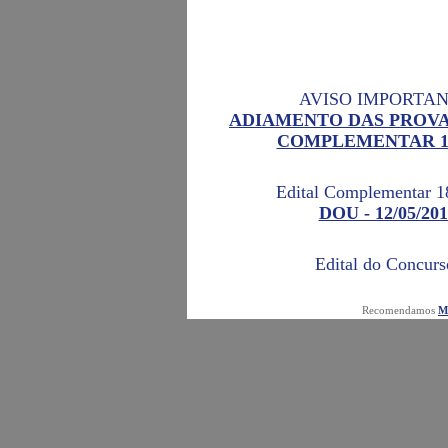
AVISO IMPORTAN
ADIAMENTO DAS PROVAS
COMPLEMENTAR 18
Edital Complementar 1
DOU - 12/05/201
Edital do Concurs
DOU - 17/09/201
Recomendamos
Mo
Retificação nº1 do Edital d
DOU - 30/09/201
CLIQUE AQUI PARA GERA
- UG/Gestão:
153065/15231
- Código de recolhimento: n°
28883-7