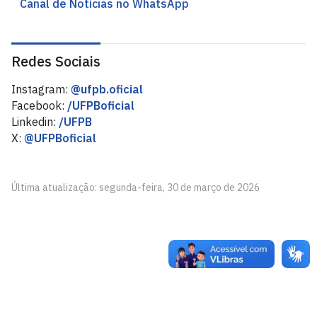
Canal de Notícias no WhatsApp
Redes Sociais
Instagram:
@ufpb.oficial
Facebook:
/UFPBoficial
Linkedin:
/UFPB
X:
@UFPBoficial
Última atualização: segunda-feira, 30 de março de 2026
Universidade Federal da Paraíba
Cidade Universitária, João Pessoa - Paraíba