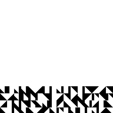
© 2026 Universidade Federal da Paraíba.
Ouvidoria
Acesso à Informação
CoMu
Acessibilidade
Dados Abertos UFPB
Privacidade e Proteção de Dados