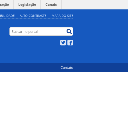
mação
Legislação
Canais
IBILIDADE
ALTO CONTRASTE
MAPA DO SITE
Buscar no portal
Buscar no portal
Twitter
Facebook
Contato