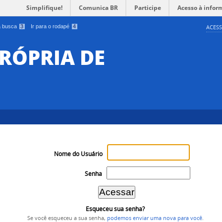
Simplifique!
Comunica BR
Participe
Acesso à infor
 a busca
3
Ir para o rodapé
4
ACESS
RÓPRIA DE
Nome do Usuário
Senha
Esqueceu sua senha?
Se você esqueceu a sua senha,
podemos enviar uma nova para você
.