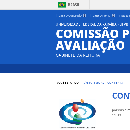
BRASIL
Ir para o conteúdo
1
Ir para o menu
2
Ir para
UNIVERSIDADE FEDERAL DA PARAÍBA - UFPB
COMISSÃO P
AVALIAÇÃO
GABINETE DA REITORA
VOCÊ ESTÁ AQUI:
PÁGINA INICIAL
>
CONTENTS
CON
por
danielr
16h19