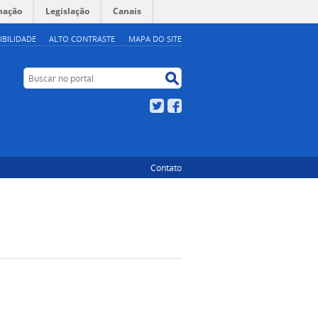
mação
Legislação
Canais
IBILIDADE
ALTO CONTRASTE
MAPA DO SITE
Buscar no portal
Buscar no portal
Twitter
Facebook
Contato