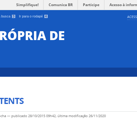
Simplifique!
Comunica BR
Participe
Acesso à infor
 a busca
3
Ir para o rodapé
4
ACESS
RÓPRIA DE
TENTS
ocha
—
publicado
28/10/2015 09h42,
última modificação
26/11/2020