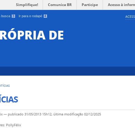
Simplifique!
Comunica BR
Participe
Acesso à infor
 a busca
3
Ir para o rodapé
4
ACESS
RÓPRIA DE
TÍCIAS
CIAS
ix
—
publicado
31/05/2013 15h12,
última modificação
02/12/2025
es: PollyFélix