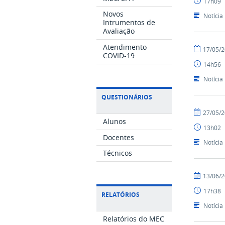
17h09
Novos
Notícia
Intrumentos de
Avaliação
Atendimento
por
publicado
17/05/
COVID-19
Nilson
14h56
Notícia
QUESTIONÁRIOS
por
publicado
27/05/
Alunos
Nilson
13h02
Docentes
Notícia
Técnicos
por
publicado
13/06/
Nilson
17h38
RELATÓRIOS
Notícia
Relatórios do MEC