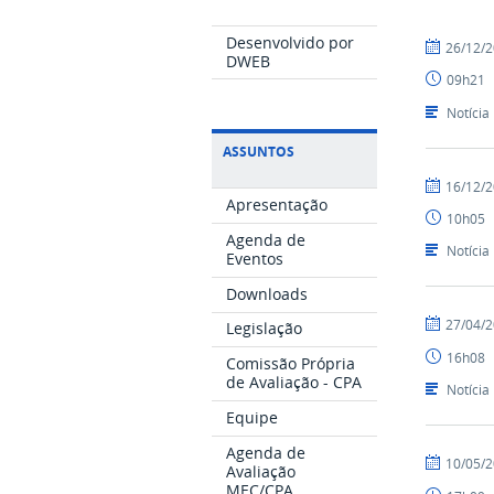
Desenvolvido por
por
publicado
26/12/
DWEB
CPA
09h21
Notícia
ASSUNTOS
por
publicado
16/12/
Apresentação
Nilson
10h05
Agenda de
Notícia
Eventos
Downloads
por
publicado
27/04/
Legislação
Nilson
16h08
Comissão Própria
de Avaliação - CPA
Notícia
Equipe
Agenda de
por
publicado
10/05/
Avaliação
Nilson
MEC/CPA