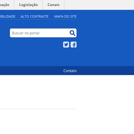
mação
Legislação
Canais
IBILIDADE
ALTO CONTRASTE
MAPA DO SITE
Buscar no portal
Buscar no portal
Twitter
Facebook
Contato