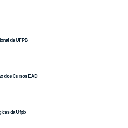
cional da UFPB
ão dos Cursos EAD
gicas da Ufpb