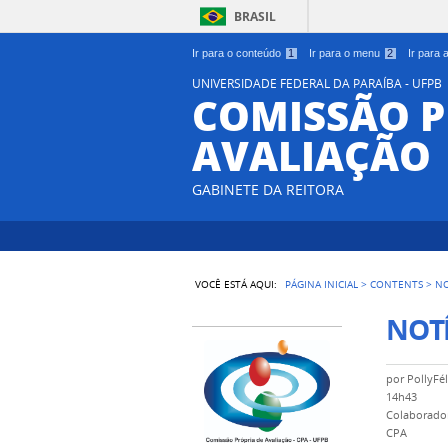
BRASIL
Ir para o conteúdo
1
Ir para o menu
2
Ir para
UNIVERSIDADE FEDERAL DA PARAÍBA - UFPB
COMISSÃO P
AVALIAÇÃO
GABINETE DA REITORA
VOCÊ ESTÁ AQUI:
PÁGINA INICIAL
>
CONTENTS
>
NO
NOTÍ
por
PollyFél
14h43
Colaborador
CPA