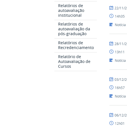
Relatórios de
por
publicado
22/11/
autoavaliação
Nilson
institucional
14h35
Relatórios de
Notícia
autoavaliação da
pós-graduação
Relatórios de
por
publicado
28/11/
Recredenciamento
Nilson
13h11
Relatório de
Notícia
Autoavaliação de
Cursos
por
publicado
03/12/
Nilson
16h57
Notícia
por
publicado
06/12/
Nilson
12h01