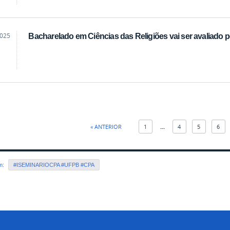
2025
Bacharelado em Ciências das Religiões vai ser avaliado 
« ANTERIOR
1
...
4
5
6
em:
#ISEMINARIOCPA #UFPB #CPA