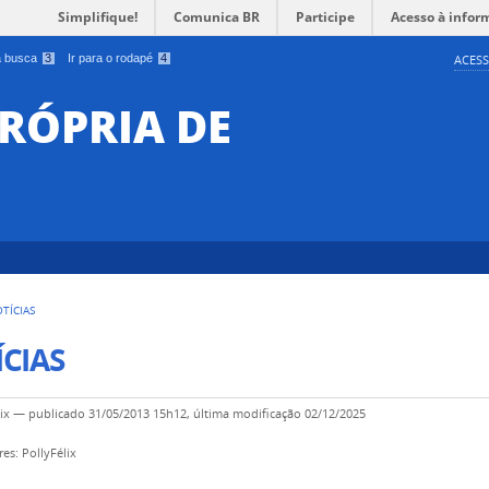
Simplifique!
Comunica BR
Participe
Acesso à infor
 a busca
3
Ir para o rodapé
4
ACESS
RÓPRIA DE
TÍCIAS
CIAS
ix
—
publicado
31/05/2013 15h12,
última modificação
02/12/2025
es: PollyFélix