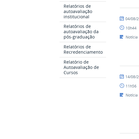
Relatórios de
autoavaliação
institucional
por
publicado
04/08/
chaysantto
Relatórios de
10h44
autoavaliação da
pós-graduação
Notícia
Relatórios de
Recredenciamento
Relatório de
Autoavaliação de
Cursos
por
publicado
14/08/
Nilson
11h56
Notícia