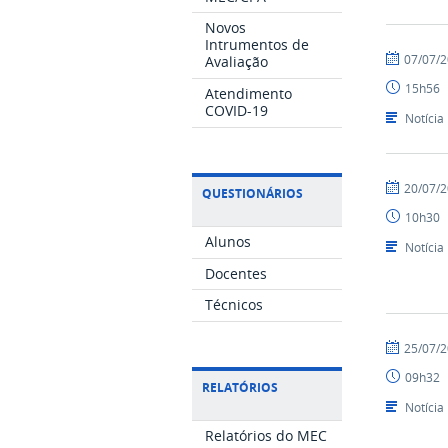
Novos
Intrumentos de
por
publicado
07/07/
Avaliação
leticiaraqu
15h56
Atendimento
COVID-19
Notícia
por
publicado
20/07/
QUESTIONÁRIOS
biancadeb
10h30
Alunos
Notícia
Docentes
Técnicos
por
publicado
25/07/
biancadeb
09h32
RELATÓRIOS
Notícia
Relatórios do MEC