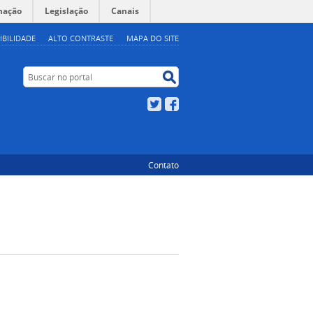
mação
Legislação
Canais
IBILIDADE
ALTO CONTRASTE
MAPA DO SITE
Buscar no portal
Buscar no portal
Twitter
Facebook
Contato