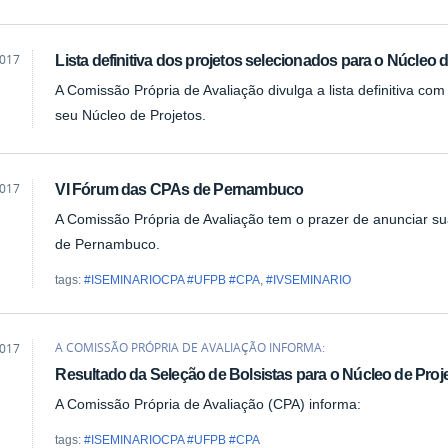
2017
Lista definitiva dos projetos selecionados para o Núcleo
eladv
A Comissão Própria de Avaliação divulga a lista definitiva co
seu Núcleo de Projetos.
2017
VI Fórum das CPAs de Pernambuco
essa20
A Comissão Própria de Avaliação tem o prazer de anunciar s
de Pernambuco.
tags:
#ISEMINARIOCPA #UFPB #CPA
,
#IVSEMINARIO
A COMISSÃO PRÓPRIA DE AVALIAÇÃO INFORMA:
2017
essa20
Resultado da Seleção de Bolsistas para o Núcleo de Pro
A Comissão Própria de Avaliação (CPA) informa:
tags:
#ISEMINARIOCPA #UFPB #CPA