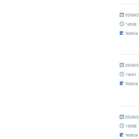
por
publicado
05/09/
ailsonbatis
14h38
Notícia
por
publicado
05/09/
ailsonbatis
14h41
Notícia
por
publicado
05/09/
ailsonbatis
15h08
Notícia