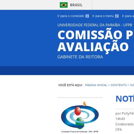
BRASIL
Ir para o conteúdo
1
Ir para o menu
2
Ir para
UNIVERSIDADE FEDERAL DA PARAÍBA - UFPB
COMISSÃO P
AVALIAÇÃO
GABINETE DA REITORA
VOCÊ ESTÁ AQUI:
PÁGINA INICIAL
>
CONTENTS
>
NO
NOTÍ
por
PollyFél
14h43
Colaborador
CPA