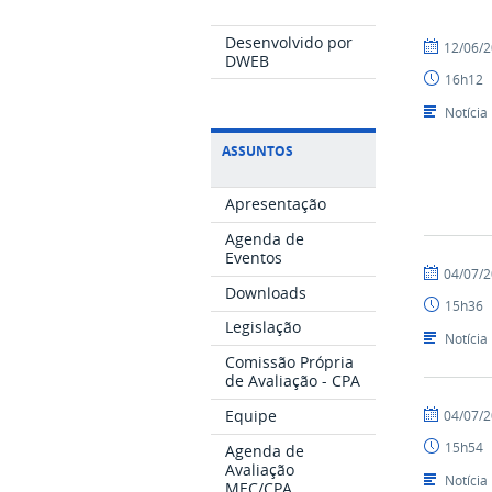
Desenvolvido por
por
publicado
12/06/
DWEB
CPA
16h12
Notícia
ASSUNTOS
Apresentação
Agenda de
Eventos
por
publicado
04/07/
Nilson
Downloads
15h36
Legislação
Notícia
Comissão Própria
de Avaliação - CPA
por
publicado
Equipe
04/07/
leticiaraqu
15h54
Agenda de
Avaliação
Notícia
MEC/CPA