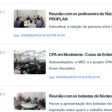
2017
Reunião com os professores do Núcl
ta
PROPLAN
Intensificar a relação de parceria ent
tags:
#ISEMINARIOCPA #UFPB #CPA
2017
CPA em Movimento - Curso de Enf
ta
Autoavaliações, e-MEC e o projeto CPA
foram discutidos.
tags:
#ISEMINARIOCPA #UFPB #CPA
2017
Reunião com os bolsistas do Núcleo
ta
Houve a apresentação dos bolsistas do
exposição sobre qual é o trabalho dese