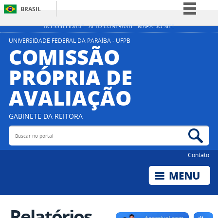
BRASIL
Simplifique!
ACESSIBILIDADE
ALTO CONTRASTE
MAPA DO SITE
Comunica BR
UNIVERSIDADE FEDERAL DA PARAÍBA - UFPB
COMISSÃO
Participe
PRÓPRIA DE
Acesso à informação
AVALIAÇÃO
Legislação
Canais
GABINETE DA REITORA
Buscar no portal
Bus
Contato
Relatórios