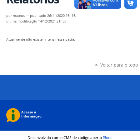
por
mateus
—
publicado
26/11/2020 16h16,
última modificação
14/12/2021 21h33
Atualmente não existem itens nessa pasta.
Voltar para o topo
Desenvolvido com o CMS de código aberto
Plone