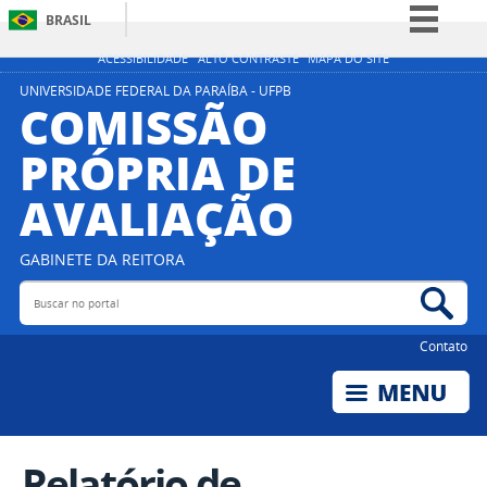
BRASIL
Simplifique!
ACESSIBILIDADE
ALTO CONTRASTE
MAPA DO SITE
Comunica BR
UNIVERSIDADE FEDERAL DA PARAÍBA - UFPB
COMISSÃO
Participe
PRÓPRIA DE
Acesso à informação
AVALIAÇÃO
Legislação
Canais
GABINETE DA REITORA
Buscar no portal
Bus
Contato
Relatório de