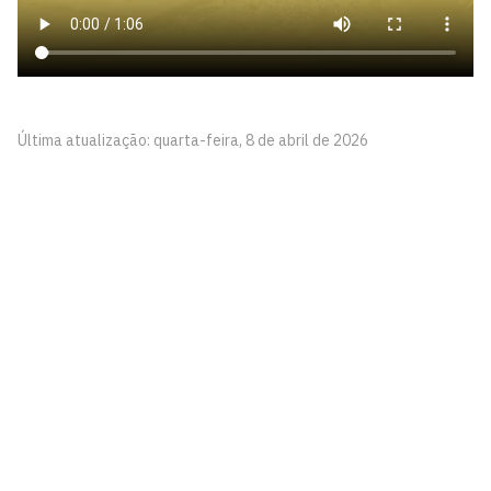
Última atualização: quarta-feira, 8 de abril de 2026
Editora UFPB
Rua: Alameda da Oiticica, S/N
Cidade Universitária, João Pessoa - Paraíba
CEP: 58.051-900
Telefone: +55 (83) 3216-7147
Horário de Atendimento: Segunda a sexta-feira – 8h às
17h
Contato