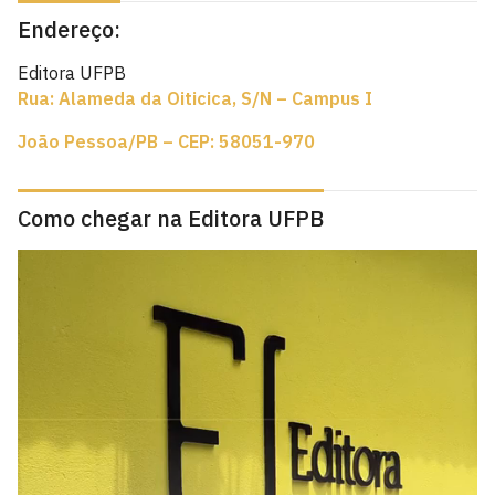
Endereço:
Editora UFPB
Rua: Alameda da Oiticica, S/N – Campus I
João Pessoa/PB – CEP: 58051-970
Como chegar na Editora UFPB