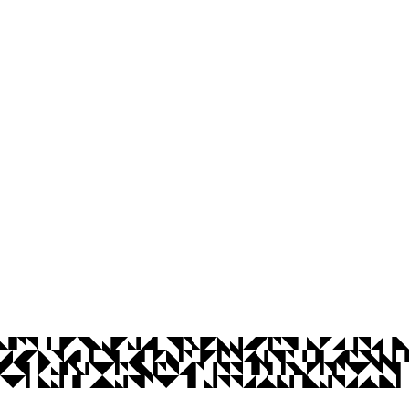
Editora UFPB
Rua: Alameda da Oiticica, S/N
Cidade Universitária, João Pessoa - Para
CEP: 58.051-900
Telefone: +55 (83) 3216-7147
Horário de Atendimento: Segunda a sext
Contato
© 2026 Universidade Federal da Paraíba.