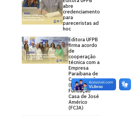
Editora UFPB
abre
credenciamento
para
pareceristas ad
hoc
Editora UFPB
firma acordo
de
cooperação
técnica com a
Empresa
Paraibana de
Comunicação
(EPC) e a
Fundação
Casa de José
Américo
(FCJA)