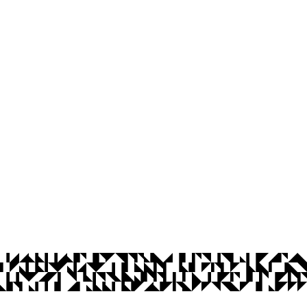
íba
a-feira – 8h às 17h
Ouvidoria
Acesso à Informação
CoMu
Acessibilidade
Dad