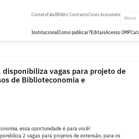
Contato
Fala.BR
Alto Contraste
Cores Acessíveis
Institucional
Como publicar?
Editais
Acesso OMP
Cat
 disponibiliza vagas para projeto de
os de Biblioteconomia e
conomia, essa oportunidade é para você!
onibiliza 2 vagas para projetos de extensão, para os