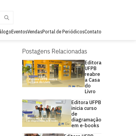
álogo
Eventos
Vendas
Portal de Periódicos
Contato
Postagens Relacionadas
Editora
UFPB
reabre
a Casa
do
Livro
Editora UFPB
inicia curso
de
diagramação
em e-books