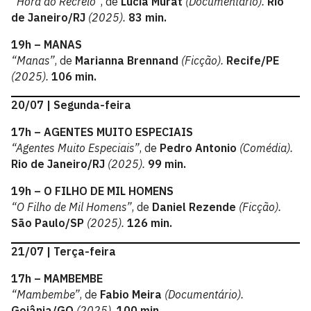
“Hora do Recreio”
, de
Lucia Murat
(Documentário).
Rio
de Janeiro/RJ
(2025).
83 min.
19h – MANAS
“Manas”
, de
Marianna Brennand
(Ficção).
Recife/PE
(2025).
106 min.
20/07 | Segunda-feira
17h – AGENTES MUITO ESPECIAIS
“Agentes Muito Especiais”
, de
Pedro Antonio
(Comédia).
Rio de Janeiro/RJ
(2025).
99 min.
19h – O FILHO DE MIL HOMENS
“O Filho de Mil Homens”
, de
Daniel Rezende
(Ficção).
São Paulo/SP
(2025).
126 min.
21/07 | Terça-feira
17h – MAMBEMBE
“Mambembe”
, de
Fabio Meira
(Documentário).
Goiânia/GO
(2025).
100 min.