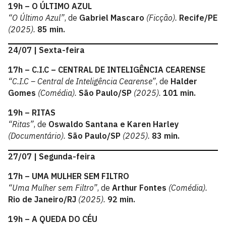
19h – O ÚLTIMO AZUL
“O Último Azul”
, de
Gabriel Mascaro
(Ficção).
Recife/PE
(2025).
85 min.
24/07 | Sexta-feira
17h – C.I.C – CENTRAL DE INTELIGÊNCIA CEARENSE
“C.I.C – Central de Inteligência Cearense”
, de
Halder
Gomes
(Comédia).
São Paulo/SP
(2025).
101 min.
19h – RITAS
“Ritas”
, de
Oswaldo Santana e Karen Harley
(Documentário).
São Paulo/SP
(2025).
83 min.
27/07 | Segunda-feira
17h – UMA MULHER SEM FILTRO
“Uma Mulher sem Filtro”
, de
Arthur Fontes
(Comédia).
Rio de Janeiro/RJ
(2025).
92 min.
19h – A QUEDA DO CÉU