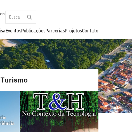
eis
isa
Eventos
Publicações
Parcerias
Projetos
Contato
e Turismo