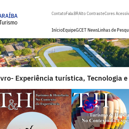
Contato
Fala.BR
Alto Contraste
Cores Acessív
ARAÍBA
 Turismo
Início
Equipe
GCET News
Linhas de Pesqu
ivro- Experiência turística, Tecnologia 