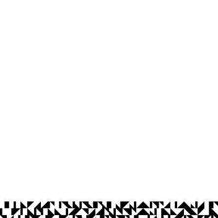
os Abertos UFPB
Privacidade e Proteção de Dados