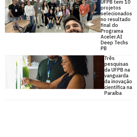
UFPB tem 10
projetos
selecionados
no resultado
final do
Programa
Aceler.AI
Deep Techs
PB
Três
pesquisas
da UFPB na
vanguarda
da inovação
científica na
Paraíba
Agência UFPB de Inovação Tecnológica