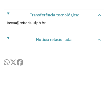
Transferência tecnológica:
inova@reitoria.ufpb.br
Notícia relacionada:
Agência UFPB de Inovação Tecnológica
Cidade Universitária, João Pessoa - Paraíba
CEP: 58.051-900