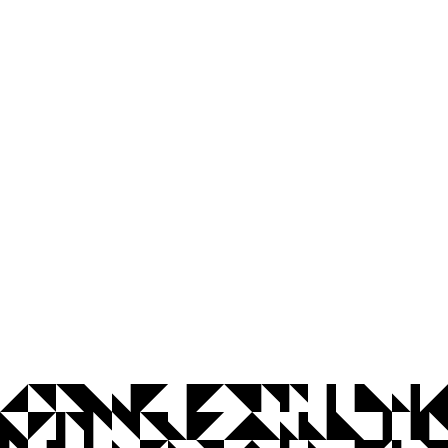
© 2026 Universidade Federal da Paraíba.
Ouvidoria
Acesso à Informação
CoMu
Acessibilidade
Dados Abertos UFPB
Privacidade e Proteção de Dados