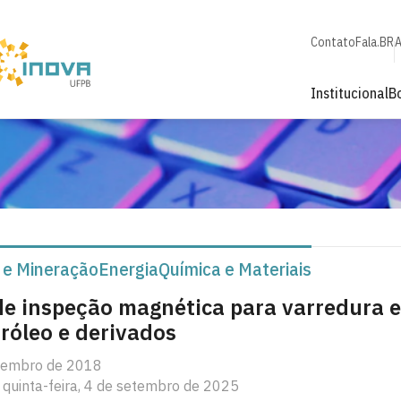
Contato
Fala.BR
A
Institucional
B
l e Mineração
Energia
Química e Materiais
 de inspeção magnética para varredura 
róleo e derivados
ezembro de 2018
 quinta-feira, 4 de setembro de 2025