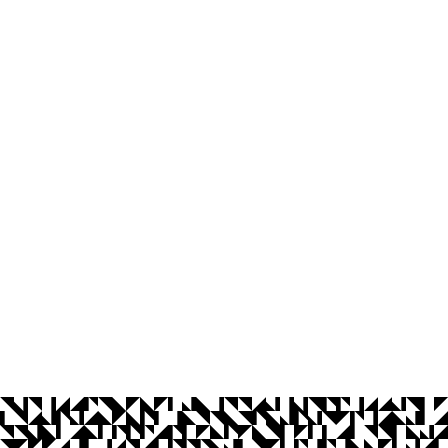
Agência UFPB de Inovação Tecnológi
Cidade Universitária, João Pessoa - Para
CEP: 58.051-900
Telefone: +55 (83) 3216-7558
Horário de Atendimento: 8:00 às 12:00 
Contato
© 2026 Universidade Federal da Paraíba.