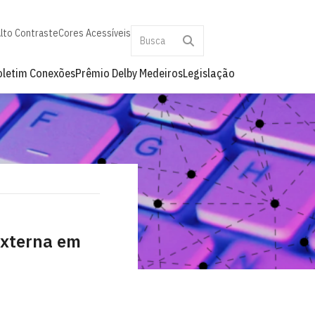
lto Contraste
Cores Acessíveis
oletim Conexões
Prêmio Delby Medeiros
Legislação
externa em