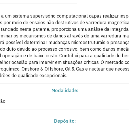
ia a um sistema supervisório computacional capaz realizar in
s por meio de ensaios não destrutivos de varredura magnética.
stanciado nesta patente, proporciona uma análise da integrida
erminar os mecanismos de danos através de uma varredura ma
erá possível determinar mudanças microestruturais e presença
 do duto devido ao processo corrosivo, bem como danos mecân
il operação e de baixo custo. Contribui para a qualidade de ben
hor ocasião para intervir em situações críticas. O mercado c
roquímico, Onshore & Offshore, Oil & Gas e nuclear que neces
drões de qualidade excepcionais.
Modalidade:
ção
Depósito: