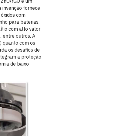
O/ZnO/rGO é um
a invenção fornece
e óxidos com
nho para baterias,
ítio com alto valor
 entre outros. A
S) quanto com os
rda os desafios de
ntegram a proteção
omia de baixo