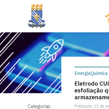
Energia
Química 
Eletrodo CU
esfoliação 
armazename
Categorias
Publicado: 11 de 