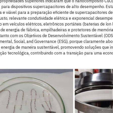
 propriedades superiores indicaram que o nanocompósito Cu
l para dispositivos supercapacitores de alto desempenho. Est
a e viável para a preparação eficiente de supercapacitores d
 custo, relevante condutividade elétrica e exponencial desempe
em veículos elétricos, eletrônicos portáteis (baterias de íon l
 de energia de fábrica, empilhadeiras e protetores de memória,
 tanto com os Objetivos de Desenvolvimento Sustentável (OD
nmental, Social, and Governance (ESG), porque claramente abo
energia de maneira sustentável, promovendo soluções que i
ação tecnológica, contribuindo com a transição para uma econ