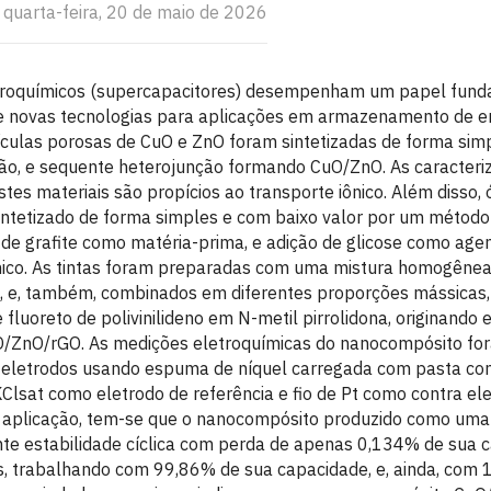
 quarta-feira, 20 de maio de 2026
etroquímicos (supercapacitores) desempenham um papel fund
 novas tecnologias para aplicações em armazenamento de en
ículas porosas de CuO e ZnO foram sintetizadas de forma simp
o, e sequente heterojunção formando CuO/ZnO. As caracteri
tes materiais são propícios ao transporte iônico. Além disso, 
sintetizado de forma simples e com baixo valor por um método
de grafite como matéria-prima, e adição de glicose como agen
ico. As tintas foram preparadas com uma mistura homogêne
, e, também, combinados em diferentes proporções mássicas
 fluoreto de polivinilideno em N-metil pirrolidona, originando 
/ZnO/rGO. As medições eletroquímicas do nanocompósito fo
 eletrodos usando espuma de níquel carregada com pasta co
Clsat como eletrodo de referência e fio de Pt como contra ele
 aplicação, tem-se que o nanocompósito produzido como uma
te estabilidade cíclica com perda de apenas 0,134% de sua c
s, trabalhando com 99,86% de sua capacidade, e, ainda, com 