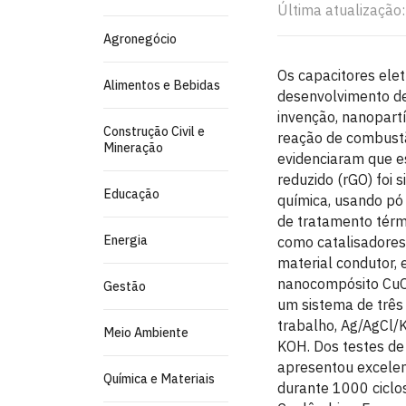
Última atualização:
Agronegócio
Os capacitores el
Alimentos e Bebidas
desenvolvimento de
invenção, nanopart
Construção Civil e
reação de combustã
Mineração
evidenciaram que es
reduzido (rGO) foi 
Educação
química, usando pó 
de tratamento térm
Energia
como catalisadores
material condutor, e
nanocompósito CuO
Gestão
um sistema de três
trabalho, Ag/AgCl/K
Meio Ambiente
KOH. Dos testes de
apresentou excelen
Química e Materiais
durante 1000 ciclo