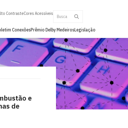
lto Contraste
Cores Acessíveis
oletim Conexões
Prêmio Delby Medeiros
Legislação
mbustão e
mas de