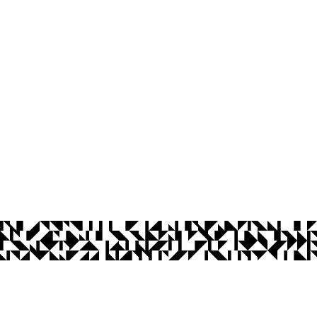
ca
íba
às 13:00 às 17:00
Ouvidoria
Acesso à Informação
CoMu
Acessibilidade
Dad