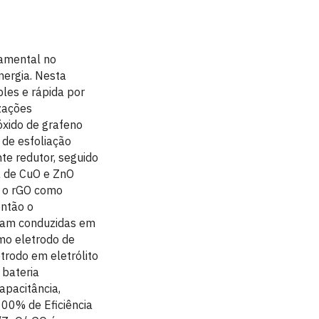
amental no
ergia. Nesta
les e rápida por
zações
óxido de grafeno
 de esfoliação
te redutor, seguido
a de CuO e ZnO
, o rGO como
então o
ram conduzidas em
mo eletrodo de
trodo em eletrólito
 bateria
apacitância,
100% de Eficiência