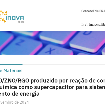
Contato
Fala.BR
A
Institucional
B
e Materiais
O/ZNO/RGO produzido por reação de co
química como supercapacitor para siste
nto de energia
novembro de 2024