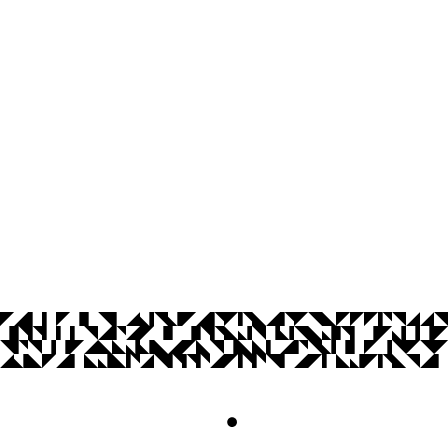
Agência UFPB de Inovação Tecnológi
Cidade Universitária, João Pessoa - Para
CEP: 58.051-900
Telefone: +55 (83) 3216-7558
Horário de Atendimento: 8:00 às 12:00 
Contato
© 2026 Universidade Federal da Paraíba.
Acesso à
Informação