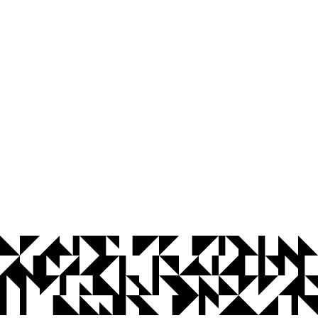
© 2026 Universidade Federal da Paraíba.
Ouvidoria
Acesso à Informação
CoMu
Acessibilidade
Dados Abertos UFPB
Privacidade e Proteção de Dados