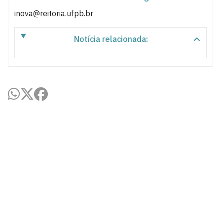
inova@reitoria.ufpb.br
Notícia relacionada:
Agência UFPB de Inovação Tecnológica
Cidade Universitária, João Pessoa - Paraíba
CEP: 58.051-900
Telefone: +55 (83) 3216-7558
Horário de Atendimento: 8:00 às 12:00 às 13:00 às
17:00