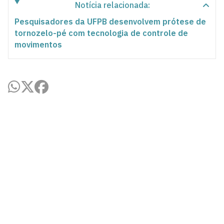
Notícia relacionada:
Pesquisadores da UFPB desenvolvem prótese de
tornozelo-pé com tecnologia de controle de
movimentos
Agência UFPB de Inovação Tecnológica
Cidade Universitária, João Pessoa - Paraíba
CEP: 58.051-900
Telefone: +55 (83) 3216-7558
Horário de Atendimento: 8:00 às 12:00 às 13:00 às
17:00
Contato