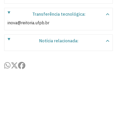
Transferência tecnológica:
inova@reitoria.ufpb.br
Notícia relacionada:
Agência UFPB de Inovação Tecnológica
Cidade Universitária, João Pessoa - Paraíba
CEP: 58.051-900