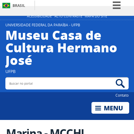
BRASIL
Simplifique!
ACESSIBILIDADE
ALTO CONTRASTE
MAPA DO SITE
Comunica BR
UNIVERSIDADE FEDERAL DA PARAÍBA - UFPB
Museu Casa de
Participe
Cultura Hermano
Acesso à informação
José
Legislação
Canais
UFPB
Buscar no portal
Bus
Contato
Marina - MCCHJ