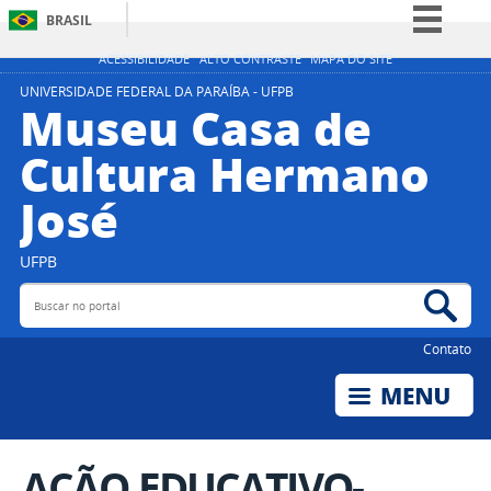
BRASIL
Simplifique!
ACESSIBILIDADE
ALTO CONTRASTE
MAPA DO SITE
Comunica BR
UNIVERSIDADE FEDERAL DA PARAÍBA - UFPB
Museu Casa de
Participe
Cultura Hermano
Acesso à informação
José
Legislação
Canais
UFPB
Buscar no portal
Bus
Contato
AÇÃO EDUCATIVO-