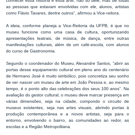
conhecer essa história e essa arte, não só dele, mas de todas
as pessoas que estavam envolvidas com ele, alunos, artistas
como Flávio Tavares, dentre outros”, afirmou a Vice-reitora.
A ideia, conforme planeja a Vice-Reitoria da UFPB, é que no
museu funcione como uma casa de cultura, oportunizando
apresentações teatrais, de música, de dança, entre outras
manifestações culturais, além de um café-escola, com alunos
do curso de Gastronomia.
Segundo o coordenador do Museu, Alexandre Santos, “abrir as
portas desse equipamento cultural em pleno ano do centenário
de Hermano José é muito simbólico, pois concretiza seu sonho
de ver nascer um museu de arte em João Pessoa e, ao mesmo
tempo, é o ponto alto das celebrações dos seus 100 anos”. Na
avaliação do gestor cultural, o museu deve marcar presença em
várias dimensões, seja na cidade, compondo o circuito de
museus existentes, seja nas artes visuais, abrindo portas à
produção contemporânea e a novos artistas, seja para o
entorno, envolvendo o bairro, as comunidades ao redor, as
escolas e a Região Metropolitana.