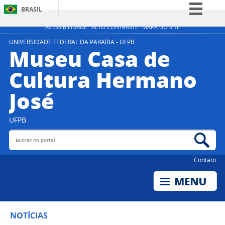
BRASIL
Simplifique!
ACESSIBILIDADE
ALTO CONTRASTE
MAPA DO SITE
Comunica BR
UNIVERSIDADE FEDERAL DA PARAÍBA - UFPB
Museu Casa de
Participe
Cultura Hermano
Acesso à informação
José
Legislação
Canais
UFPB
Buscar no portal
Bus
Contato
NOTÍCIAS