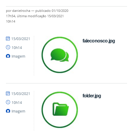
por
danielrocha
—
publicado
01/10/2020
17h54,
última modificação
15/03/2021
10h14
por
publicado
15/03/2021
faleconosco.jpg
danielrocha
10h14
Imagem
por
publicado
15/03/2021
folder.jpg
danielrocha
10h14
Imagem