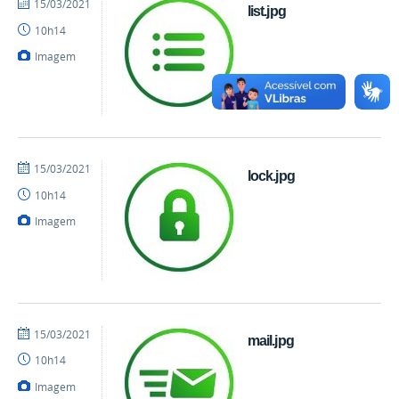
por
publicado
15/03/2021
list.jpg
danielrocha
10h14
Imagem
por
publicado
15/03/2021
lock.jpg
danielrocha
10h14
Imagem
por
publicado
15/03/2021
mail.jpg
danielrocha
10h14
Imagem