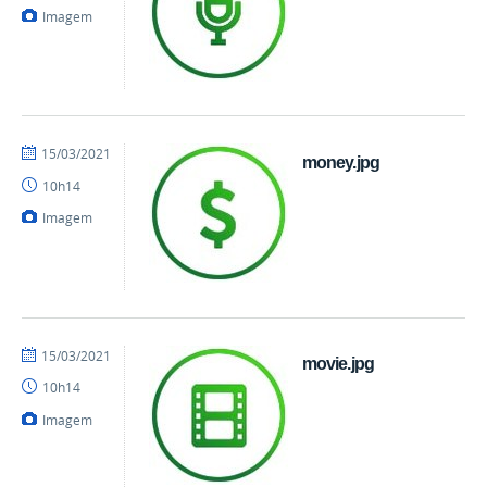
Imagem
por
publicado
15/03/2021
money.jpg
danielrocha
10h14
Imagem
por
publicado
15/03/2021
movie.jpg
danielrocha
10h14
Imagem