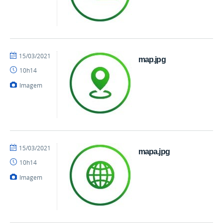
por
publicado
15/03/2021
map.jpg
danielrocha
10h14
Imagem
por
publicado
15/03/2021
mapa.jpg
danielrocha
10h14
Imagem