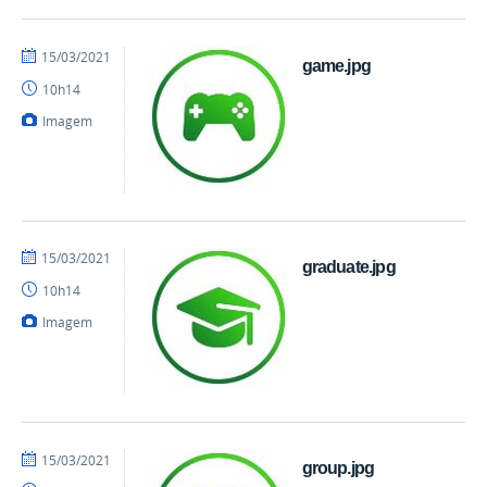
por
publicado
15/03/2021
game.jpg
danielrocha
10h14
Imagem
por
publicado
15/03/2021
graduate.jpg
danielrocha
10h14
Imagem
por
publicado
15/03/2021
group.jpg
danielrocha