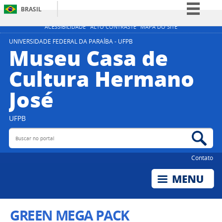
BRASIL
Simplifique!
ACESSIBILIDADE
ALTO CONTRASTE
MAPA DO SITE
Comunica BR
UNIVERSIDADE FEDERAL DA PARAÍBA - UFPB
Museu Casa de
Participe
Cultura Hermano
Acesso à informação
José
Legislação
Canais
UFPB
Buscar no portal
Bus
Contato
GREEN MEGA PACK