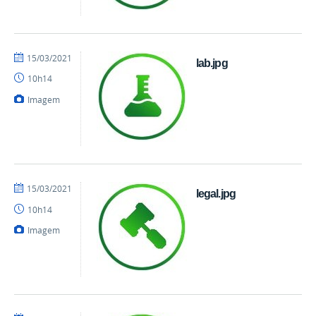
por
publicado
15/03/2021
lab.jpg
danielrocha
10h14
Imagem
por
publicado
15/03/2021
legal.jpg
danielrocha
10h14
Imagem