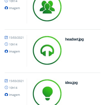
10h14
Imagem
por
publicado
15/03/2021
headset.jpg
danielrocha
10h14
Imagem
por
publicado
15/03/2021
idea.jpg
danielrocha
10h14
Imagem