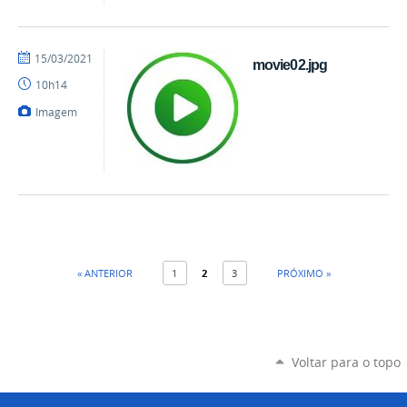
por
publicado
15/03/2021
movie02.jpg
danielrocha
10h14
Imagem
« ANTERIOR
1
2
3
PRÓXIMO »
Voltar para o topo