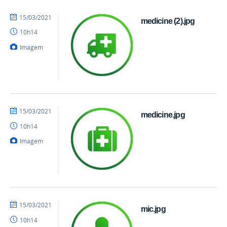
por
publicado
15/03/2021
medicine (2).jpg
danielrocha
10h14
Imagem
por
publicado
15/03/2021
medicine.jpg
danielrocha
10h14
Imagem
por
publicado
15/03/2021
mic.jpg
danielrocha
10h14