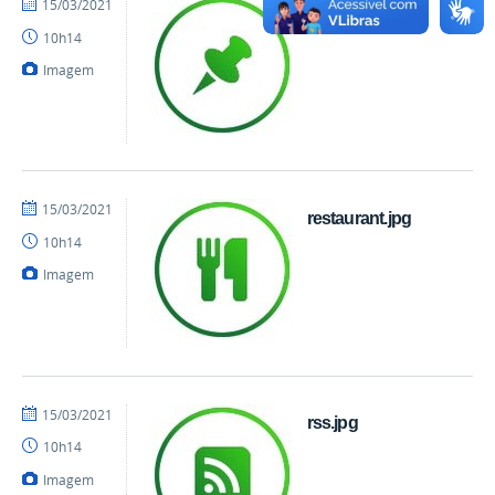
por
publicado
15/03/2021
pinpoint.jpg
danielrocha
10h14
Imagem
por
publicado
15/03/2021
restaurant.jpg
danielrocha
10h14
Imagem
por
publicado
15/03/2021
rss.jpg
danielrocha
10h14
Imagem