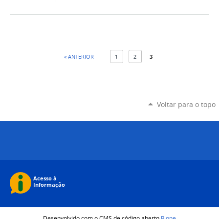
« ANTERIOR
1
2
3
Voltar para o topo
Desenvolvido com o CMS de código aberto
Plone