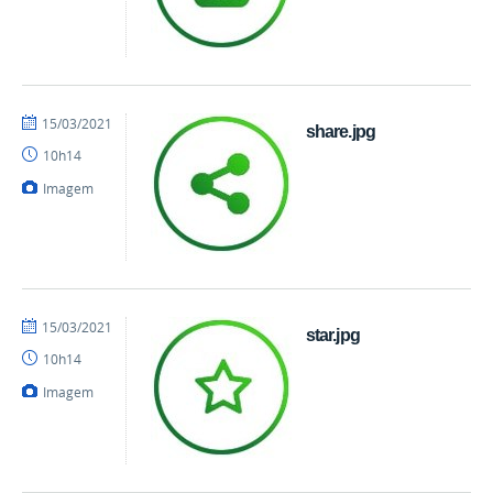
por
publicado
15/03/2021
share.jpg
danielrocha
10h14
Imagem
por
publicado
15/03/2021
star.jpg
danielrocha
10h14
Imagem