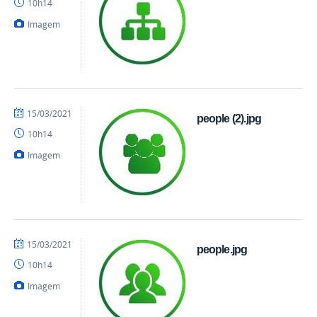
10h14
Imagem
por
publicado
15/03/2021
people (2).jpg
danielrocha
10h14
Imagem
por
publicado
15/03/2021
people.jpg
danielrocha
10h14
Imagem