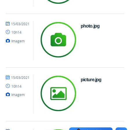
por
publicado
15/03/2021
photo.jpg
danielrocha
10h14
Imagem
por
publicado
15/03/2021
picture.jpg
danielrocha
10h14
Imagem