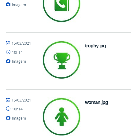
Imagem
por
publicado
15/03/2021
trophy.jpg
danielrocha
10h14
Imagem
por
publicado
15/03/2021
woman.jpg
danielrocha
10h14
Imagem