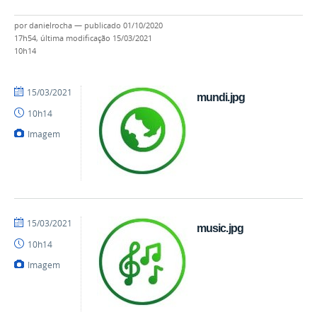
por
danielrocha
—
publicado
01/10/2020
17h54,
última modificação
15/03/2021
10h14
por
publicado
15/03/2021
mundi.jpg
danielrocha
10h14
Imagem
por
publicado
15/03/2021
music.jpg
danielrocha
10h14
Imagem