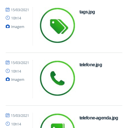
por
publicado
15/03/2021
tags.jpg
danielrocha
10h14
Imagem
por
publicado
15/03/2021
telefone.jpg
danielrocha
10h14
Imagem
por
publicado
15/03/2021
telefone-agenda.jpg
danielrocha
10h14