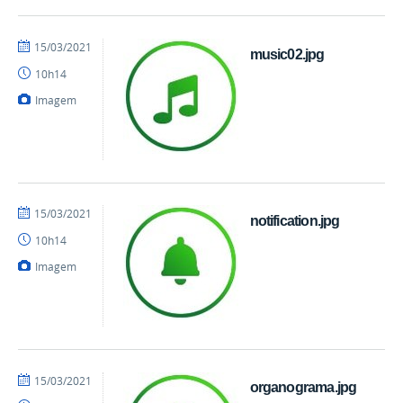
por
publicado
15/03/2021
music02.jpg
danielrocha
10h14
Imagem
por
publicado
15/03/2021
notification.jpg
danielrocha
10h14
Imagem
por
publicado
15/03/2021
organograma.jpg
danielrocha