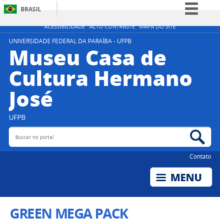
BRASIL
Simplifique!
ACESSIBILIDADE
ALTO CONTRASTE
MAPA DO SITE
Comunica BR
UNIVERSIDADE FEDERAL DA PARAÍBA - UFPB
Museu Casa de
Participe
Cultura Hermano
Acesso à informação
José
Legislação
Canais
UFPB
Buscar no portal
Bus
Contato
GREEN MEGA PACK