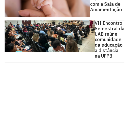
com a Sala de
Amamentação
VII Encontro
Semestral da
UAB reúne
comunidade
da educação
a distância
na UFPB
Universidade Federal da Paraíba
Cidade Universitária, João Pessoa - Paraíba
CEP: 58.051-900
Telefone: +55 (83) 3216-7200