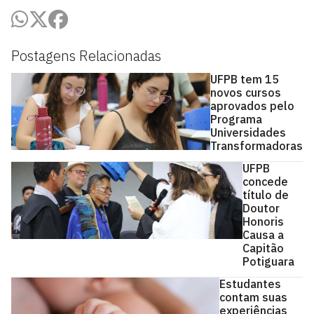
Postagens Relacionadas
UFPB tem 15
novos cursos
aprovados pelo
Programa
Universidades
Transformadoras
UFPB
concede
título de
Doutor
Honoris
Causa a
Capitão
Potiguara
Estudantes
contam suas
experiências