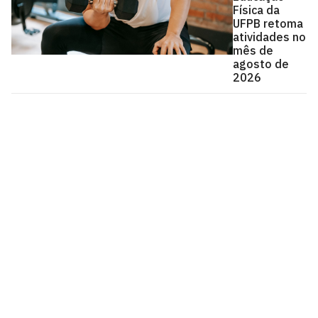
Física da
UFPB retoma
atividades no
mês de
agosto de
2026
Universidade Federal da Paraíba
Cidade Universitária, João Pessoa - Paraíba
CEP: 58.051-900
Telefone: +55 (83) 3216-7200