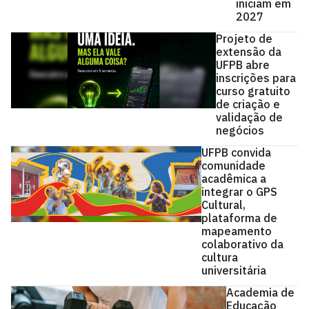
iniciam em
2027
Projeto de
extensão da
UFPB abre
inscrições para
curso gratuito
de criação e
validação de
negócios
UFPB convida
comunidade
acadêmica a
integrar o GPS
Cultural,
plataforma de
mapeamento
colaborativo da
cultura
universitária
Academia de
Educação