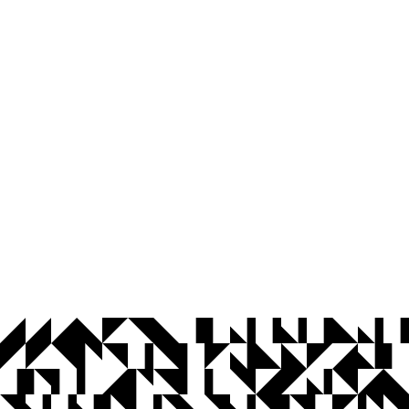
© 2026 Universidade Federal da Paraíba.
Ouvidoria
Acesso à Informação
CoMu
Acessibilidade
Dados Abertos UFPB
Privacidade e Proteção de Dados