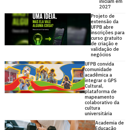
iniciam em
2027
Projeto de
extensão da
UFPB abre
inscrições para
curso gratuito
de criação e
validação de
negócios
UFPB convida
comunidade
acadêmica a
integrar o GPS
Cultural,
plataforma de
mapeamento
colaborativo da
cultura
universitária
Academia de
Educação