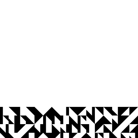
© 2026 Universidade Federal da Paraíba.
Ouvidoria
Acesso à Informação
CoMu
Acessibilidade
Dados Abertos UFPB
Privacidade e Proteção de Dados