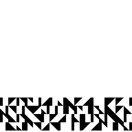
© 2026 Universidade Federal da Paraíba.
Ouvidoria
Acesso à Informação
CoMu
Acessibilidade
Dados Abertos UFPB
Privacidade e Proteção de Dados