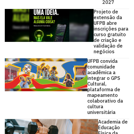
2027
Projeto de
extensão da
UFPB abre
inscrições para
curso gratuito
de criação e
validação de
negócios
UFPB convida
comunidade
acadêmica a
integrar o GPS
Cultural,
plataforma de
mapeamento
colaborativo da
cultura
universitária
Academia de
Educação
Física da