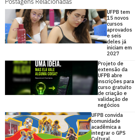
Postagens Relacionadas
UFPB tem
15 novos
cursos
aprovados
e seis
deles já
iniciam em
2027
Projeto de
extensão da
UFPB abre
inscrições para
curso gratuito
de criação e
validação de
negócios
UFPB convida
comunidade
acadêmica a
integrar o GPS
Cultural,