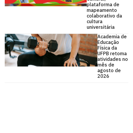
plataforma de
mapeamento
colaborativo da
cultura
universitária
Academia de
Educação
Física da
UFPB retoma
atividades no
mês de
agosto de
2026
Universidade Federal da Paraíba
Cidade Universitária, João Pessoa - Paraíba
CEP: 58.051-900