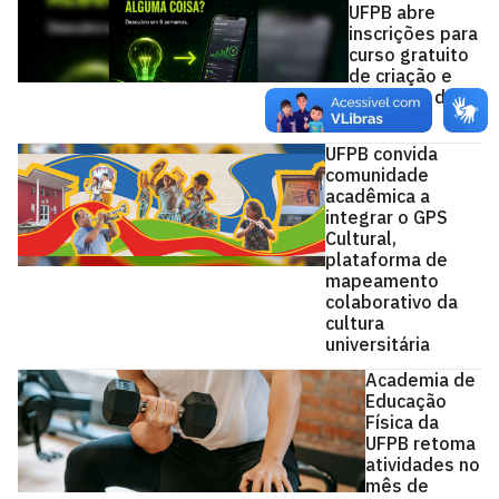
UFPB abre
inscrições para
curso gratuito
de criação e
validação de
negócios
UFPB convida
comunidade
acadêmica a
integrar o GPS
Cultural,
plataforma de
mapeamento
colaborativo da
cultura
universitária
Academia de
Educação
Física da
UFPB retoma
atividades no
mês de