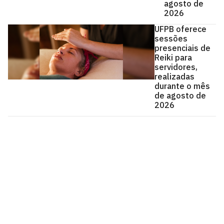
agosto de
2026
UFPB oferece
sessões
presenciais de
Reiki para
servidores,
realizadas
durante o mês
de agosto de
2026
Universidade Federal da Paraíba
Cidade Universitária, João Pessoa - Paraíba
CEP: 58.051-900
Telefone: +55 (83) 3216-7200