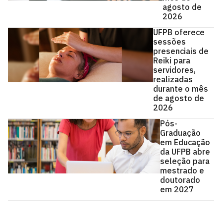
agosto de
2026
UFPB oferece
sessões
presenciais de
Reiki para
servidores,
realizadas
durante o mês
de agosto de
2026
Pós-
Graduação
em Educação
da UFPB abre
seleção para
mestrado e
doutorado
em 2027