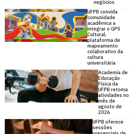
negócios
UFPB convida
comunidade
acadêmica a
integrar o GPS
Cultural,
plataforma de
mapeamento
colaborativo da
cultura
universitária
Academia de
Educação
Física da
UFPB retoma
atividades no
mês de
agosto de
2026
UFPB oferece
sessões
presenciais de