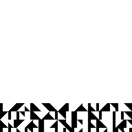
© 2026 Universidade Federal da Paraíba.
Ouvidoria
Acesso à Informação
CoMu
Acessibilidade
Dados Abertos UFPB
Privacidade e Proteção de Dados