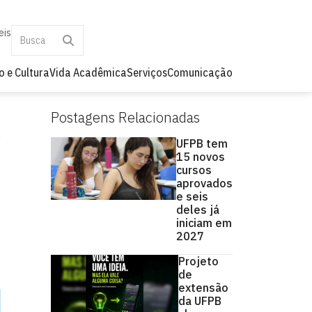
eis
o e Cultura
Vida Acadêmica
Serviços
Comunicação
Postagens Relacionadas
UFPB tem
15 novos
cursos
aprovados
e seis
deles já
iniciam em
2027
Projeto
de
extensão
da UFPB