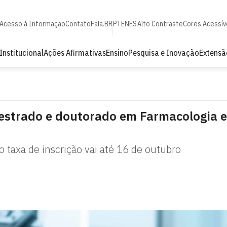
Acesso à Informação
Contato
Fala.BR
PT
EN
ES
Alto Contraste
Cores Acessív
Institucional
Ações Afirmativas
Ensino
Pesquisa e Inovação
Extensã
estrado e doutorado em Farmacologia e
 taxa de inscrição vai até 16 de outubro