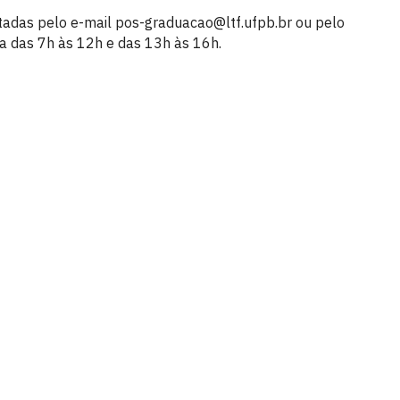
itadas pelo e-mail pos-graduacao@ltf.ufpb.br ou pelo
a das 7h às 12h e das 13h às 16h.
íba