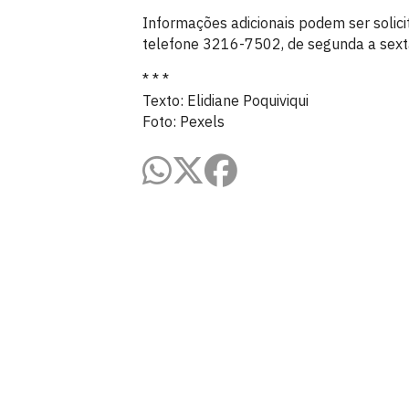
Informações adicionais podem ser solic
telefone 3216-7502, de segunda a sext
* * *
Texto: Elidiane Poquiviqui
Foto: Pexels
Universidade Federal da Paraíba
Cidade Universitária, João Pessoa - Para
CEP: 58.051-900
Telefone: +55 (83) 3216-7200