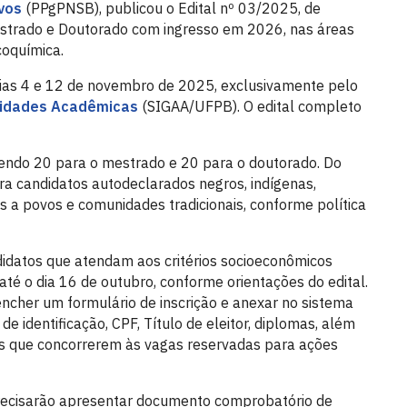
vos
(PPgPNSB), publicou o Edital nº 03/2025, de
estrado e Doutorado com ingresso em 2026, nas áreas
oquímica.
 dias 4 e 12 de novembro de 2025, exclusivamente pelo
vidades Acadêmicas
(SIGAA/UFPB). O edital completo
sendo 20 para o mestrado e 20 para o doutorado. Do
ra candidatos autodeclarados negros, indígenas,
 a povos e comunidades tradicionais, conforme política
ndidatos que atendam aos critérios socioeconômicos
até o dia 16 de outubro, conforme orientações do edital.
encher um formulário de inscrição e anexar no sistema
identificação, CPF, Título de eleitor, diplomas, além
s que concorrerem às vagas reservadas para ações
recisarão apresentar documento comprobatório de