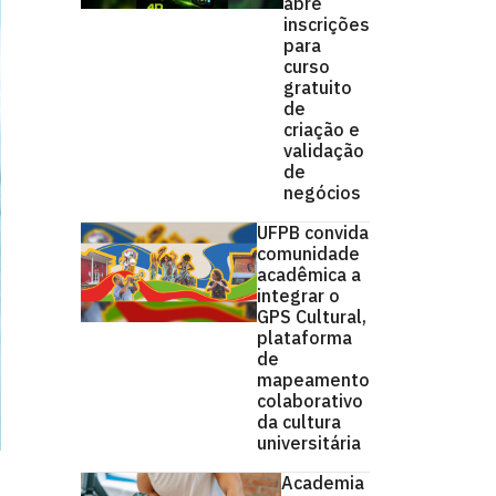
abre
inscrições
para
curso
gratuito
de
criação e
validação
de
negócios
UFPB convida
comunidade
acadêmica a
integrar o
GPS Cultural,
plataforma
de
mapeamento
colaborativo
da cultura
universitária
Academia