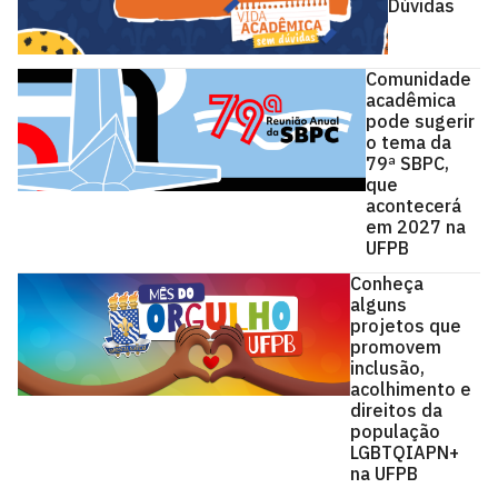
Dúvidas
Comunidade
acadêmica
pode sugerir
o tema da
79ª SBPC,
que
acontecerá
em 2027 na
UFPB
Conheça
alguns
projetos que
promovem
inclusão,
acolhimento e
direitos da
população
LGBTQIAPN+
na UFPB