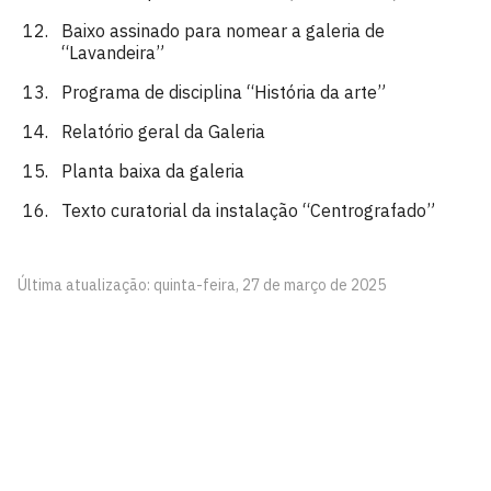
Baixo assinado para nomear a galeria de
“Lavandeira”
Programa de disciplina “História da arte”
Relatório geral da Galeria
Planta baixa da galeria
Texto curatorial da instalação “Centrografado”
Última atualização: quinta-feira, 27 de março de 2025
Pinacoteca
Biblioteca Central 2º Andar - Campus I
Cidade Universitária, João Pessoa - Paraíba