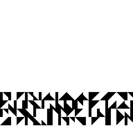
© 2026 Universidade Federal da Paraíba.
Ouvidoria
Acesso à Informação
CoMu
Acessibilidade
Dados Abertos UFPB
Privacidade e Proteção de Dados