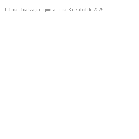
Última atualização: quinta-feira, 3 de abril de 2025
Pinacoteca
Biblioteca Central 2º Andar - Campus I
Cidade Universitária, João Pessoa - Paraíba
CEP: 58.051-900
Telefone: +55 (83) 3209-8527
Contato