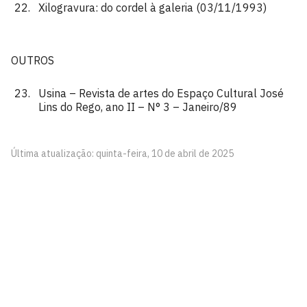
Xilogravura: do cordel à galeria (03/11/1993)
OUTROS
Usina – Revista de artes do Espaço Cultural José
Lins do Rego, ano II – N° 3 – Janeiro/89
Última atualização: quinta-feira, 10 de abril de 2025
Pinacoteca
Biblioteca Central 2º Andar - Campus I
Cidade Universitária, João Pessoa - Paraíba
CEP: 58.051-900
Telefone: +55 (83) 3209-8527