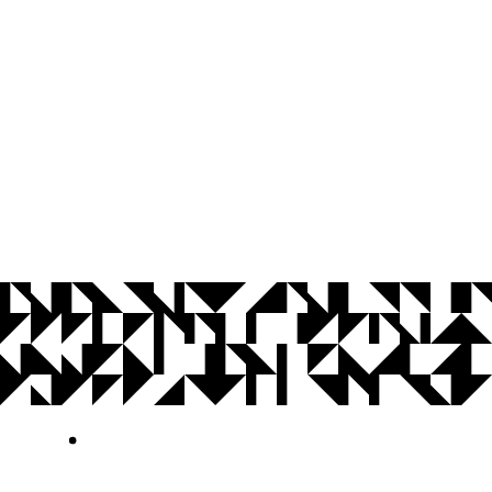
© 2026 Universidade Federal da Paraíba.
Ouvidoria
Acesso à Informação
CoMu
Acessibilidade
Dados Abertos UFPB
Privacidade e Proteção de Dados
Acesso à
Informação