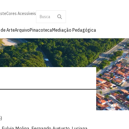
aste
Cores Acessíveis
 de Arte
Arquivo
Pinacoteca
Mediação Pedagógica
)
, Fulvia Molina, Fernando Augusto, Luciana