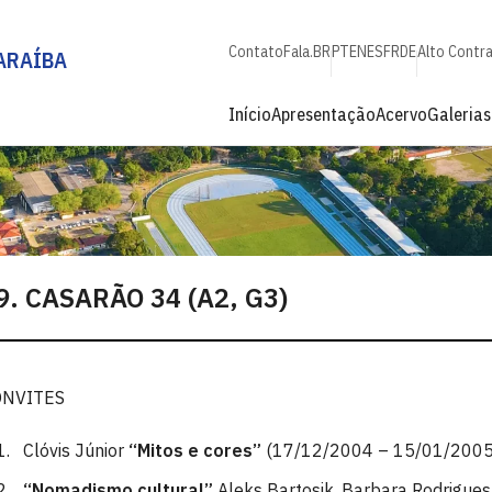
Contato
Fala.BR
PT
EN
ES
FR
DE
Alto Contr
ARAÍBA
Início
Apresentação
Acervo
Galerias
9. CASARÃO 34 (A2, G3)
ONVITES
Clóvis Júnior
“Mitos e cores”
(17/12/2004 – 15/01/2005
“Nomadismo cultural”
Aleks Bartosik, Barbara Rodrigues