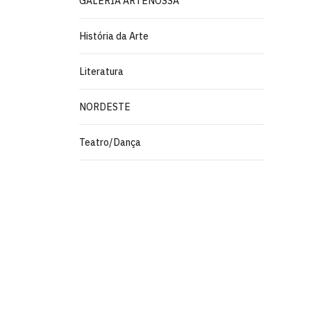
GALERIA ARTENOSSA
História da Arte
Literatura
NORDESTE
Teatro/Dança
Pinacoteca
Biblioteca Central 2º Andar - Campus I
Cidade Universitária, João Pessoa - Para
CEP: 58.051-900
Telefone: +55 (83) 3209-8527