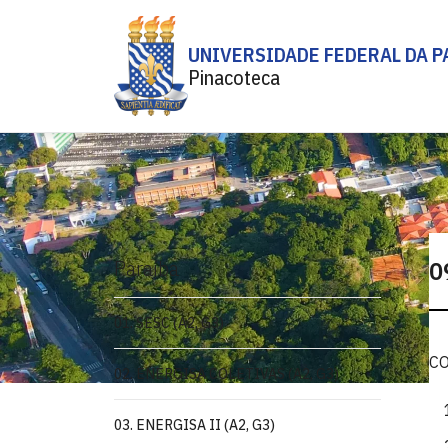
UNIVERSIDADE FEDERAL DA P
Pinacoteca
Paraíba
0
01. SESC (A2, G3)
C
02. ENERGISA COLETIVAS (A2, G3)
03. ENERGISA II (A2, G3)